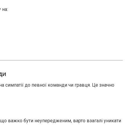
 на:
ди
на симпатії до певної команди чи гравця. Це значно
Якщо важко бути неупередженим, варто взагалі уникати