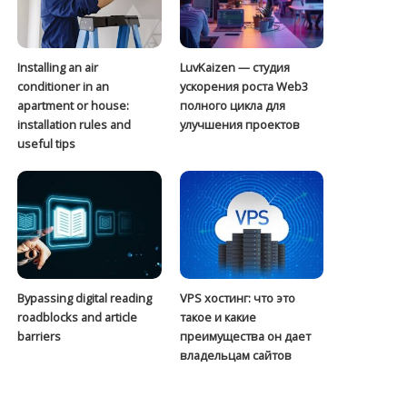
Installing an air
LuvKaizen — студия
conditioner in an
ускорения роста Web3
apartment or house:
полного цикла для
installation rules and
улучшения проектов
useful tips
Bypassing digital reading
VPS хостинг: что это
roadblocks and article
такое и какие
barriers
преимущества он дает
владельцам сайтов